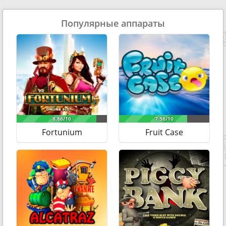
Не предусмотрен тематический гейм;
Чемоданчик с наклейками и бирками это россыпь или
В наличии Wild;
Популярные аппараты
скаттер. Если на экране появится три таких картинки,
Активен рискованный раунд;
начинаются фри-спины. Приятным для пользователей
Нет джек-пота;
моментом является то, что у чемодана также есть
Предусмотрены автоматические ротации.
собственные множители, и они могут суммироваться с
призами по линиям. Есть предположение, что именно в
Бесплатная игра в тестовом режиме
чемодане спрятаны фруктовые богатства.
Если у посетителя казино нет возможности или желания
Обратите внимание! Банан, чемодан, арбуз, клубника и
играть на реальные деньги, всегда можно использовать
девятка складываются в оплачиваемые комбинации
демонстрационную версию аппарата. Тестовый режим,
уже от двух картинок на строке. Другие элементы
конечно, сохранит ваши средства, но и выигрыша не
Fortunium
Fruit Case
могут создавать подборки только от трёх элементов
принесёт. Тем не менее, во время фри-гейма можно
на активной линии.
подготовиться к вращениям на слот-машине с
моментальным выводом денег. Демо-версия покажет все
плюсы и минусы эмулятора и даст возможность оценить
результативность геймплея при разных размерах ставок.
Для перехода к настоящей игре следует создать
персональный кабинет в понравившемся казино и
пополнить счёт.