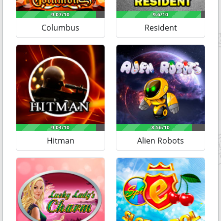
поэтому просто отдайте всё в руки Фортуны. Игра
завершается после первой ошибки или по желанию
пользователя, нажатием на клавишу «take win».
Columbus
Resident
Тематический раунд в этой слот-машине не
предусмотрен. Также здесь нет прогрессивного
джек-пота.
Оформление экрана и панели навигации
Экран видеослота напоминает о морском побережье.
Основной фон – это синее море. Подложка на барабанах –
Hitman
Alien Robots
жёлтый песок. Логотип имеет неповторимый оттенок
цвета спелого банана. Анимация присутствует, но не
отвлекает от процесса ротаций. Звуковой ряд
максимально позитивен, он настраивает всех на весёлый
и активный отдых. Панель навигации интуитивно
понятна даже начинающим гемблерам, всю
необходимую информацию можно найти под кнопкой
Paytable.