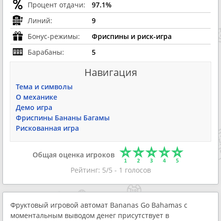
Процент отдачи:
97.1%
Линий:
9
Бонус-режимы:
Фриспины и риск-игра
Барабаны:
5
Навигация
Тема и символы
О механике
Демо игра
Фриспины Бананы Багамы
Рискованная игра
Общая оценка игроков
Рейтинг:
5
/5 -
1
голосов
Фруктовый игровой автомат Bananas Go Bahamas с
моментальным выводом денег присутствует в