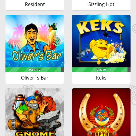
Resident
Sizzling Hot
онлайн площадке. В каждом
заведении маркетологи
продумывают ходы, которые
могут привлечь новых игроков,
поэтому возможны различные
подходы, но преимущественно
встречается First Deposit Bonus
или подарок на первый депозит.
Его могут предложить
использовать на определённых
условиях, или на ограниченном
количестве игровых автоматов.
В любом случае, стоит изучить
требования к получению
данного презента. Ещё один
Oliver`s Bar
Keks
вариант поощрения - Free Spins,
позволяющие совершать
прокруты, которые оплачивает
не игрок, а принимающая
сторона.
Как правило, такие презенты не
No Deposit Bonuses
бывают крупными и выдаются
(подарки без депозита)
автоматически без запроса
согласия игрока, но вы всегда
можете самостоятельно их
отменить. Для выведения