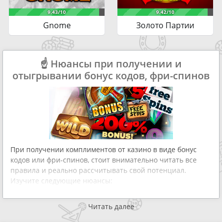
средств необходимо соблюсти
ряд условий, выдвигаемых
онлайн казино. Чаще всего
Gnome
Золото Партии
оговариваются требования по
размерам ставок или по их
количеству и, конечно же,
вейджер. Также стоит обращать
внимание на территорию, где
☝️ Нюансы при получении и
действует акция, не в каждой
отыгрывании бонус кодов, фри-спинов
стране есть возможность
получения бездепа.
Наиболее распространённый
Deposit Bonus (бонус на
вид сотрудничества. После
депозит)
внесения определённой суммы
на счёт, происходит её
увеличение на определённый
процент, но, не больше верхней
границы, устанавливаемой
При получении комплиментов от казино в виде бонус
заведением. Часто такой вид
кодов или фри-спинов, стоит внимательно читать все
акций используют для
правила и реально рассчитывать свой потенциал.
мотивации новичков. Помните,
что условия могут быть любыми,
Изучите следующие нюансы:
на усмотрение зала. Иногда
встречаются различные
максимально возможная выплата;
нюансы, например,
необходимость отыгрыша;
Читать далее
ограниченное время на
ограничения по величине поставленных сумм;
отыгрыш.