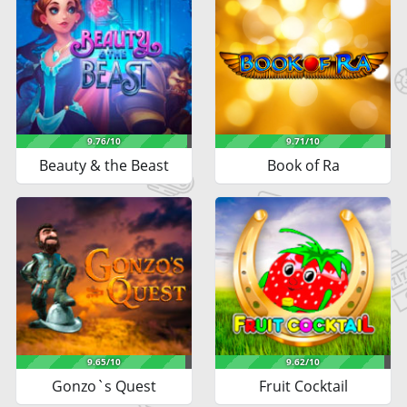
деньги.
Какой у тебя
БОНУС
сегодня?
?
?
?
00 ₽
888 ₽
300 ₽
Beauty & the Beast
Book of Ra
?
?
?
00 ₽
2000 ₽
1000 ₽
?
?
200 ₽
777 ₽
⚠️ Виды бонусов от казино с выводом
Рассмотрим наиболее часто встречающиеся виды
бонусов, предлагаемые
интернет казино с
Gonzo`s Quest
Fruit Cocktail
гарантированным выводом
.