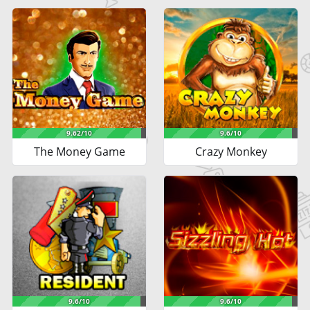
Каждый игровой зал предлагает своим клиентам
бонусную политику, предоставляющую возможность
получения приятных подарков и увеличения счета в
личном кабинете. Среди распространенных видов
поощрений выделяют:
бездепозитные и депозитные бонусы;
бесплатные вращения;
кэшбек за проигранные ставки;
релоад-бонусы;
эксклюзивные подарки.
The Money Game
Crazy Monkey
Подробнее с видами бонусов и условиями их отыгрыша
пользователь может познакомиться в правилах игорного
клуба. Для того, чтобы получать подарки и другие виды
поощрений, посетителю азартной площадки нужно
пройти регистрацию.
БОНУС
ОПИСАНИЕ
Это любые разовые программы,
Sign Up Bonuses
рассчитанные на лиц, впервые
(вступительные)
открывших регистрацию на