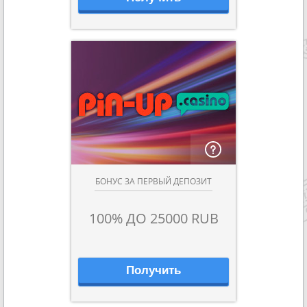
100%
РАЗМЕР БОНУСА
БОНУС ЗА ПЕРВЫЙ ДЕПОЗИТ
25000 RUB
МАКС. РАЗМЕР
Х50
ВЕЙДЖЕР
100%
ДО 25000 RUB
100 РУБЛЕЙ
МИН. ДЕПОЗИТ
ДА
ВЫВОД БОНУСА
ОБЗОР
Получить