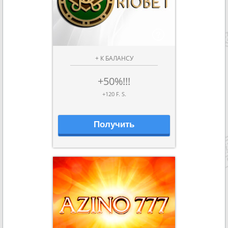
50% + 120 F. S.
РАЗМЕР БОНУСА
+ К БАЛАНСУ
300 USD
МАКС. РАЗМЕР
+50%!!!
35X
ВЕЙДЖЕР
20 USD
МИН. ДЕПОЗИТ
+120 F. S.
ДА
ВЫВОД БОНУСА
ОБЗОР
Получить