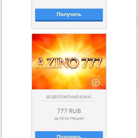
ДА
ВЫВОД БОНУСА
ОБЗОР
Получить
777
РАЗМЕР БОНУСА
БЕЗДЕПОЗИТНЫЙ БОНУС
777
МАКС. РАЗМЕР
777 RUB
40
ВЕЙДЖЕР
0
МИН. ДЕПОЗИТ
ЗА РЕГИСТРАЦИЮ
ДА
ВЫВОД БОНУСА
ОБЗОР
Получить