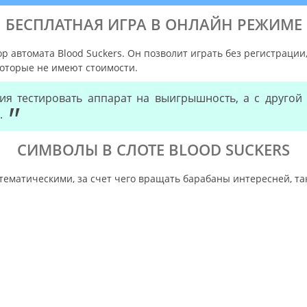
БЕСПЛАТНАЯ ИГРА В ОНЛАЙН РЕЖИМЕ
р автомата Blood Suckers. Он позволит играть без регистраци
которые не имеют стоимости.
ния тестировать аппарат на выигрышность, а с другой
.
СИМВОЛЫ В СЛОТЕ BLOOD SUCKERS
 тематическими, за счет чего вращать барабаны интересней, т