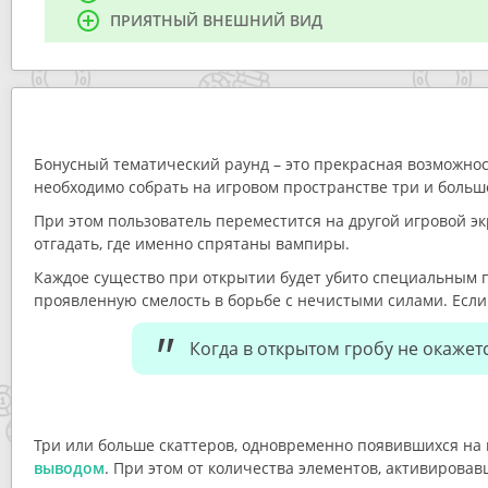
ПРИЯТНЫЙ ВНЕШНИЙ ВИД
Бонусный тематический раунд – это прекрасная возможнос
необходимо собрать на игровом пространстве три и больш
При этом пользователь переместится на другой игровой эк
отгадать, где именно спрятаны вампиры.
Каждое существо при открытии будет убито специальным п
проявленную смелость в борьбе с нечистыми силами. Если 
Когда в открытом гробу не окажет
Три или больше скаттеров, одновременно появившихся на 
выводом
. При этом от количества элементов, активировав