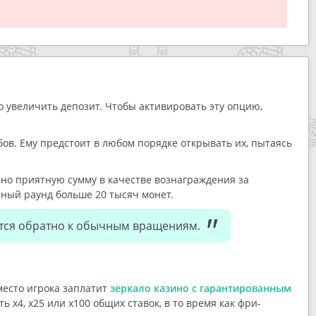
о увеличить депозит. Чтобы активировать эту опцию,
бов. Ему предстоит в любом порядке открывать их, пытаясь
ено приятную сумму в качестве вознаграждения за
сный раунд больше 20 тысяч монет.
нется обратно к обычным вращениям.
место игрока заплатит
зеркало казино с гарантированным
 х4, х25 или х100 общих ставок, в то время как фри-