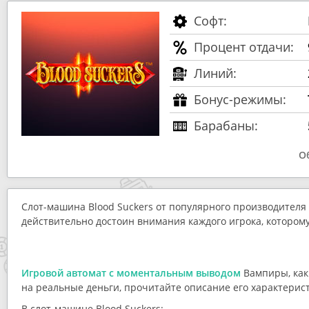
Софт:
Процент отдачи:
Линий:
Бонус-режимы:
Барабаны:
О
Слот-машина Blood Suckers от популярного производителя 
действительно достоин внимания каждого игрока, котором
Игровой автомат с моментальным выводом
Вампиры, как 
на реальные деньги, прочитайте описание его характерист
В слот-машине Blood Suckers: