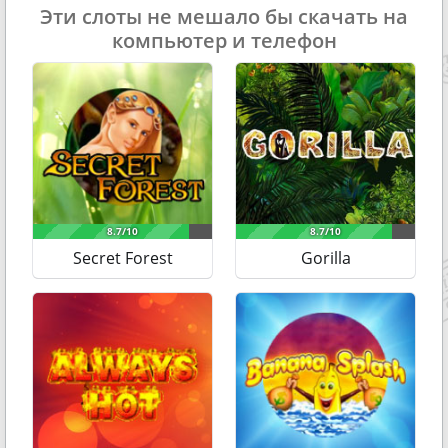
автоматы – онлайн казино, которые
Эти слоты не мешало бы скачать на
предоставляют доступ одновременно к сотням
компьютер и телефон
различных одноруких бандитов от десятков
разработчиков, как европейских, так и
отечественных. Скачать игровые автоматы
Вулкана и других онлайн казино для игры на
реальные деньги можно бесплатно и не
требуется регистрация, поговорим о том, как это
сделать, каким мерам безопасности нужно
следовать, какие преимущества и недостатки.
Secret Forest
Gorilla