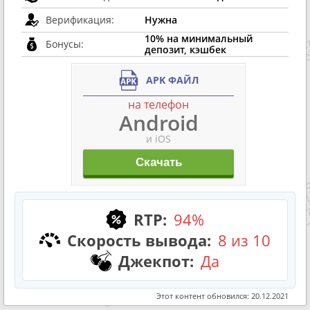
Верификация:
Нужна
10% на минимальный
Бонусы:
депозит, кэшбек
APK ФАЙЛ
на телефон
Android
и iOS
Скачать
RTP:
94%
Скорость вывода:
8 из 10
Джекпот:
Да
Этот контент обновился: 20.12.2021