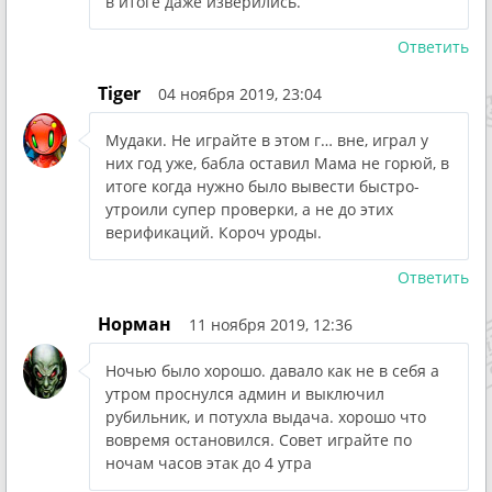
в итоге даже изверились.
Ответить
Tiger
04 ноября 2019, 23:04
Мудаки. Не играйте в этом г… вне, играл у
них год уже, бабла оставил Мама не горюй, в
итоге когда нужно было вывести быстро-
утроили супер проверки, а не до этих
верификаций. Короч уроды.
Ответить
Норман
11 ноября 2019, 12:36
Ночью было хорошо. давало как не в себя а
утром проснулся админ и выключил
рубильник, и потухла выдача. хорошо что
вовремя остановился. Совет играйте по
ночам часов этак до 4 утра