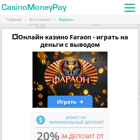
CasinoMoneyPay
Главная
/
Все казино
/
Фараон
💥Онлайн казино Faraon - играть на
деньги с выводом
Играть
БОНУС НА
МИНИМАЛЬНЫЙ ДЕПОЗИТ
20%
ЗА ДЕПОЗИТ ОТ