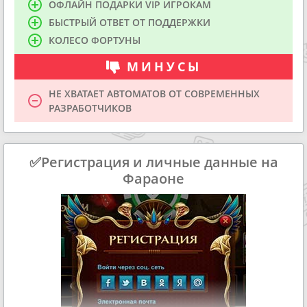
ОФЛАЙН ПОДАРКИ VIP ИГРОКАМ
отличает от других.
БЫСТРЫЙ ОТВЕТ ОТ ПОДДЕРЖКИ
Большинство игровых автоматов это Gaminator, Mega
КОЛЕСО ФОРТУНЫ
Jack, SGS, Igrosoft (самые популярные слоты -
Сейфы
,
Клубнички, Обезьянки), Spinomenal, Betsoft, Mr. Slotty,
МИНУСЫ
продукты которых ориентированы на русскоязычные
рынки России и стран СНГ. Есть конечно и свой софт
НЕ ХВАТАЕТ АВТОМАТОВ ОТ СОВРЕМЕННЫХ
Evoplay, а так же карточные игры Оазис и Пятикарточный
РАЗРАБОТЧИКОВ
покер, Баккара, Одноколодный Блекджек, рулетками
(Европейской, Американской, Французской), а также
тремя разновидностями видео покера (Joker, Deuces Wild
✅Регистрация и личные данные на
и Jacks or Better), лотереей Кено. Во все можно покрутить
Фараоне
демку, но как всегда помним, что этот режим не покажет
реальной математики в игре, это как принято говорить -
демонстрационный режим, возможность открыть бонуску
и поглядеть на все внутренности.
У Фараона Кипрская лицензия, часть своего
софта (Evoplay).