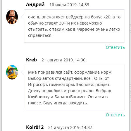
Андрей
16 июля 2019, 14:33
очень впечатляет вейджер на бонус х20. а то
обычно ставят 30+ и их невозможно
отыграть. с таким как в Фараоне очень легко
справиться.
Ответить
Kreb
21 августа 2019, 14:36
Мне понравился сайт, оформление норм.
Выбор автов стандартный, все ТОПы от
Игрософт, гаминаторы, Эвоплей, пойдёт.
Демку не люблю, играю в реале. Выбрал
Клубничку и БананыБагамы. Остался в
плюсе. Буду иногда заходить.
Ответить
Kolr012
21 августа 2019, 14:37