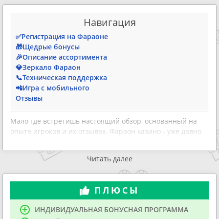
Навигация
✅Регистрация на Фараоне
🎁Щедрые бонусы
🎉Описание ассортимента
💎Зеркало Фараон
📞Техническая поддержка
📲Игра с мобильного
Отзывы
Мало где встретишь настоящий обзор, основанный на
опыте игроков и их отзывах. Фараон казино - уже давно
стало популярным, но есть же и те, которые не
пробовали или не имеют аккаунта в нем. Вообще уже
Читать далее
стало обычным иметь аккаунты сразу во многих
заведениях, где захотел, там и поиграл.
Понятное дело, что само название говорит о египетской
ПЛЮСЫ
теме оформления, притягивает и ее схожесть с самым
популярным слотом в истории Book of Ra. Ниже
ИНДИВИДУАЛЬНАЯ БОНУСНАЯ ПРОГРАММА
рассмотрим все главные аспекты игрового зала и что его