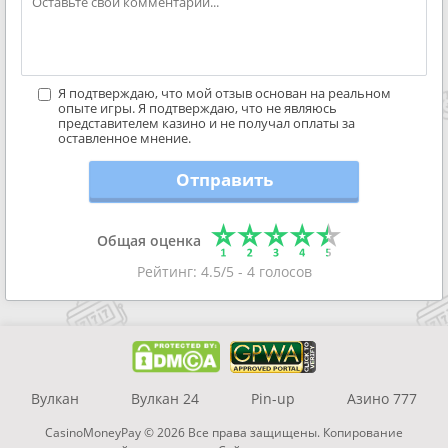
Я подтверждаю, что мой отзыв основан на реальном
опыте игры. Я подтверждаю, что не являюсь
представителем казино и не получал оплаты за
оставленное мнение.
Общая оценка
Рейтинг:
4.5
/5 -
4
голосов
Вулкан
Вулкан 24
Pin-up
Азино 777
CasinoMoneyPay © 2026 Все права защищены. Копирование