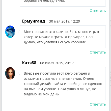
обработан немедленно.
Ответить
Ёрмунганд
30 мая 2019, 12:29
Мне нравится это казино. Есть много игр, в
которые можно играть. Я проиграл, но я
думаю, что условия бонуса хорошие.
Ответить
Катя88
08 июля 2019, 20:17
Впервые посетила этот клуб сегодня и
остались приятные впечатления. Очень
хороший дизайн сайта и вообще все сделано
на высшем уровне. Пока ушла в минус, но
видимо не мой день
Ответить