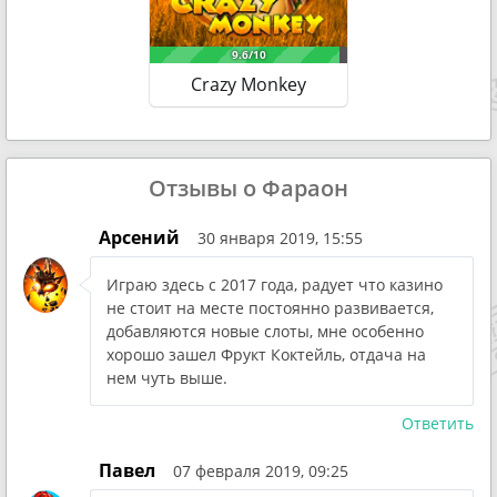
Тут все просто, заходя с этого места на Фараон, не важно
6 банковских дней
при этом, впервые или нет, вы всегда попадете на тот же
самый ресурс, именно нужное Faraon Казино. Актуальное
зеркало сайта всегда работает и обновляется в случае
Crazy Monkey
6 банковских дней
блокировок моментально! Теперь становится понятным,
почему полезно держать такой полезный ресурс в
закладках;)
РАСКРЫТЬ ТАБЛИЦУ
Отзывы о Фараон
Рабочее зеркало сайта никаким образом не меняет
содержимое.
🎁Бонусная программа
Арсений
30 января 2019, 15:55
Это всего лишь еще один адрес для доступа к
Игровой Клуб Фараон имеет не такую яркую бонусную
виртуальному залу, если прошлый URL заблокируют.
Играю здесь с 2017 года, радует что казино
программу, однако переходя играть с нашего проекта вы
Мобильная версия Фараона также будет доступна всегда
не стоит на месте постоянно развивается,
получаете индивидуалные бонусные условия при
и везде!
добавляются новые слоты, мне особенно
регистрации, обо всем по порядку:
хорошо зашел Фрукт Коктейль, отдача на
нем чуть выше.
Бонус за первый депозит. Пополнив свой счет от 500
Ответить
RUB, получаете + 100% на счет, максимальный размер
бонуса 15 000 RUB, вейджер x30! Это эксклюзивное
Павел
07 февраля 2019, 09:25
предложение, только посетителям нашего сайта.
Бонус на минимальный депозит. В сумме от 1000 RUB