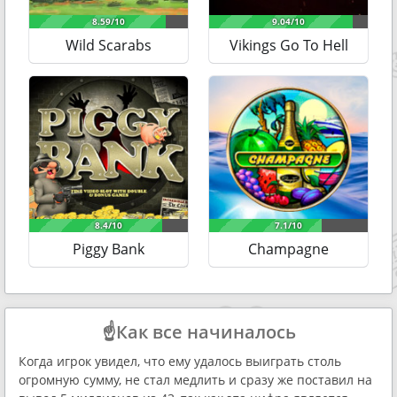
Wild Scarabs
Vikings Go To Hell
Piggy Bank
Champagne
☝️Как все начиналось
Когда игрок увидел, что ему удалось выиграть столь
огромную сумму, не стал медлить и сразу же поставил на