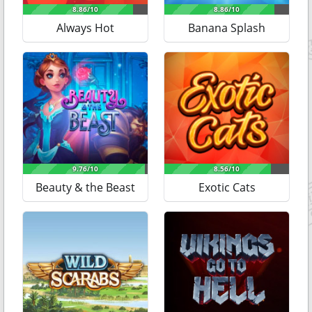
Always Hot
Banana Splash
Beauty & the Beast
Exotic Cats