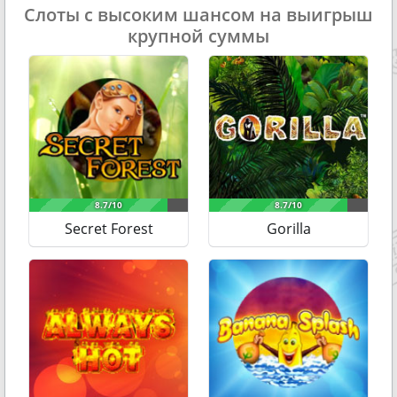
Слоты с высоким шансом на выигрыш
В сообщении пользователь, который
крупной суммы
регистрировался в игровом клубе под
никнеймом 99frankov заявил, что он выиграл 43
миллиона долларов, при этом вывести смог всего
11.3 из них, после чего его аккаунт
ограничили.
Игрок утверждает, что он проходил процесс верификации
и у саппорта не возникало вопросов к его документам,
поэтому блокировку он считает незаконной. Столь
большую сумму 99frankov выиграл еще в декабре 2025-го
Secret Forest
Gorilla
года, но эта проблема не решена до сих пор.