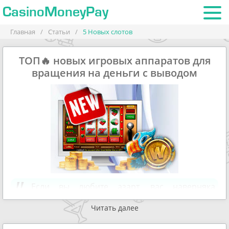
CasinoMoneyPay
Главная
/
Статьи
/
5 Новых слотов
ТОП🔥 новых игровых аппаратов для
вращения на деньги с выводом
Если вы любите азарт, вас наверняка
заинтересуют новые игровые автоматы на
Читать далее
реальные деньги. Яркие и интересные слоты
способны пробудить вкус к жизни у каждого