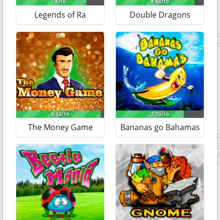
предложенный разработчиками коэффициент. Три такие
Legends of Ra
Double Dragons
картинки дают начало тематическому раунду The
Chamber of Spins (Зал спинов).
Логотип «Immortal Romance» - это вайлд. Его задача –
магическим образом увеличивать число призовых
комбинаций, заменяя собой другие знаки. У логотипа
есть свои множители. А подборки, созданные с его
участием, оцениваются с дополнительным
коэффициентом 2Х.
The Money Game
Bananas go Bahamas
По минимуму оцениваются младшие карты
(девятка и десятка).
Интерфейс «Бессмертного Романа»
Мистический интерфейс поможет управлять ротациями
катушек. Рассмотрим описание англоязычного варианта
кнопочной панели управления: