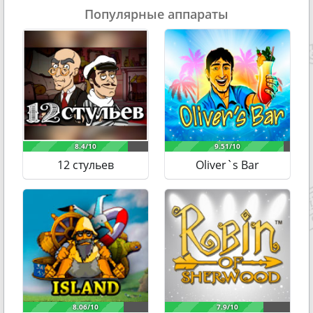
единицы.
Популярные аппараты
Максимальная ставка – 6 виртуальных долларов.
Есть две тематические бонусные игры.
Активен символ разброса или Scatter.
Предусмотрены бесплатные вращения и возможность
играть на деньги.
В наличии дикарь или Wild.
Не предусмотрен рискованный раунд.
Нет прогрессивного вида джек-пота.
Активны автоматические ротации.
Сочетания засчитываются, исключительно начиная с
12 стульев
Oliver`s Bar
первого барабана, вправо.
Символы однорукого бандита Immortal
Romance
Однорукий бандит Immortal Romance предлагает 14
элементов для формирования оплачиваемых цепочек.
Все они тематические, ведь даже колоду карт ведьма
Амбер использует при гадании. Перед вами следующие
готические знаки: