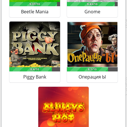
Spin – старт одной ротации.
Auto Play – автоматические ротации по заранее
Beetle Mania
Gnome
заданным показателям.
Bet – выбрать размер ставки.
+/- - регулировать показатель.
Credit – денежный баланс в данный момент.
View Pays – система выплат, информационный центр.
Win – последняя выигранная сумма.
Демо версия
Тестовый режим предлагается пользователям для того,
чтобы играть в Immortal Romance без регистрации и
Piggy Bank
Операция Ы
бесплатно. Игрок получает виртуальный кредит. Его
достаточно, чтобы оценить функционал, навигацию,
дополнительные опции и тематическую составляющую.
Во время фри гейма стоит оценить частоту создания
призовых комбинаций и выпадения бонусных раундов.
Вращения происходят до исчерпания предоставленного
кредита, но при желании игру можно повторить. Но не
ждите, что виртуальный выигрыш переместиться в ваш