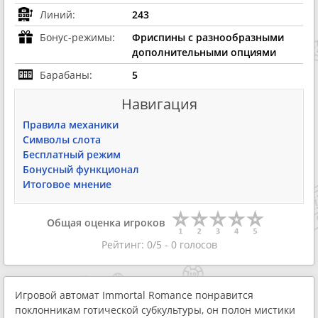
Линий:
243
Бонус-режимы:
Фриспины с разнообразными
дополнительными опциями
Барабаны:
5
Навигация
Правила механики
Символы слота
Бесплатный режим
Бонусный функционал
Итоговое мнение
Общая оценка игроков
Рейтинг:
0
/5 -
0
голосов
Игровой автомат Immortal Romance понравится
поклонникам готической субкультуры, он полон мистики