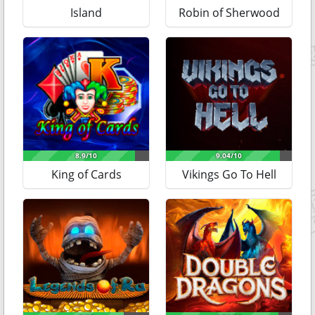
Логотип.
Island
Robin of Sherwood
Карточная девятка.
Карточная десятка.
Валет.
Дама.
Король.
Карточный Туз.
Ведьма Амбер.
Трой.
Мишель.
Сара.
Пейзаж с готическим замком.
King of Cards
Vikings Go To Hell
Натюрморт со свечой, бокалом и рукописью.
Барельеф с головой льва и обозначением «Scatter».
Скакттер имеет персональные коэффициенты, и они
самые прибыльные в этом слоте. Две головы льва уже
дают возможность умножить начальный кредит на