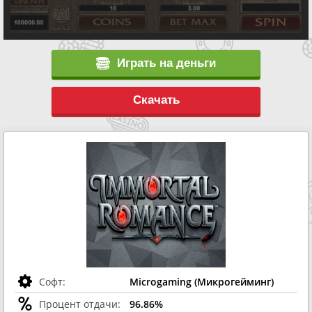
Играть на деньги
Скачать
Софт:
Microgaming (Микрогейминг)
Процент отдачи:
96.86%