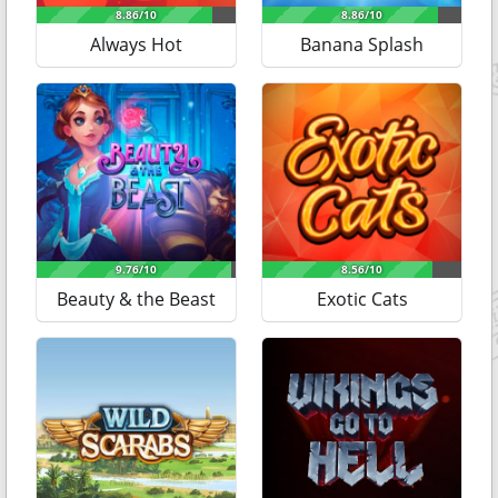
Always Hot
Banana Splash
Beauty & the Beast
Exotic Cats