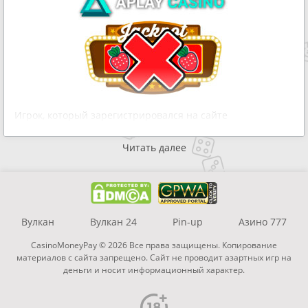
Игрок, который зарегистрировался на сайте
виртуального казино под никнеймом Vladimir72, оставил
жалобу, что его аккаунт был заблокирован после того, как
Читать далее
он выиграл 19 миллионов рублей. Он утверждает, что без
каких-либо проблем прошел регистрацию и
верификацию, а также мог выводить средства до тех пор,
пока не выиграл крупную сумму.
Вулкан
Вулкан 24
Pin-up
Азино 777
Пользователь утверждает, что его аккаунт
был заблокирован, так как он может зайти в
CasinoMoneyPay © 2026 Все права защищены. Копирование
материалов с сайта запрещено. Сайт не проводит азартных игр на
личный кабинет и видит выигрыш, но
деньги и носит информационный характер.
продолжить игру или обналичить полученные
средства не может.