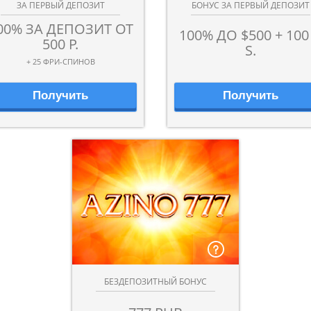
0%
РАЗМЕР БОНУСА
100% + 100 F. S.
РАЗМЕР БОН
ЗА ПЕРВЫЙ ДЕПОЗИТ
БОНУС ЗА ПЕРВЫЙ ДЕПОЗИТ
0%
МАКС. РАЗМЕР
500 USD
МАКС. РАЗ
00% ЗА ДЕПОЗИТ ОТ
100%
ДО $500 + 100 
9
ВЕЙДЖЕР
35X
ВЕЙД
500 Р.
S.
 Р.
МИН. ДЕПОЗИТ
20 USD
МИН. ДЕПО
+ 25 ФРИ-СПИНОВ
ВЫВОД БОНУСА
ДА
ВЫВОД БОН
ОБЗОР
ОБЗОР
Получить
Получить
777
РАЗМЕР БОНУСА
БЕЗДЕПОЗИТНЫЙ БОНУС
777
МАКС. РАЗМЕР
40
ВЕЙДЖЕР