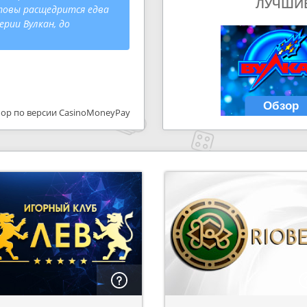
ЛУЧШИЕ
отовы расщедрится едва
ерии Вулкан, до
Обзор
ор по версии CasinoMoneyPay