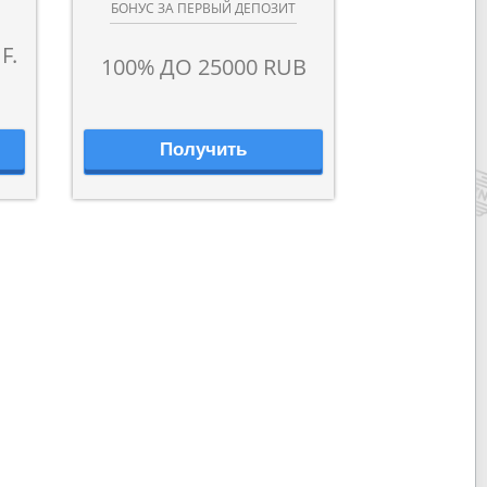
УСА
100%
РАЗМЕР БОНУСА
БОНУС ЗА ПЕРВЫЙ ДЕПОЗИТ
МЕР
25000 RUB
МАКС. РАЗМЕР
F.
ЖЕР
Х50
ВЕЙДЖЕР
100%
ДО 25000 RUB
ЗИТ
100 РУБЛЕЙ
МИН. ДЕПОЗИТ
УСА
ДА
ВЫВОД БОНУСА
ОБЗОР
Получить