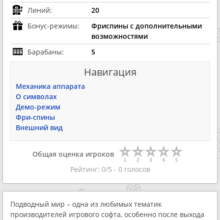
Линий:
20
Бонус-режимы:
Фриспины с дополнительными
возможностями
Барабаны:
5
Навигация
Механика аппарата
О символах
Демо-режим
Фри-спины
Внешний вид
Общая оценка игроков
Рейтинг:
0
/5 -
0
голосов
Подводный мир – одна из любимых тематик
производителей игрового софта, особенно после выхода