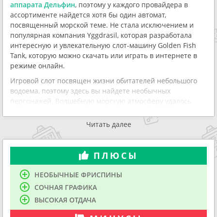
аппарата Дельфин
, поэтому у каждого провайдера в
ассортименте найдется хотя бы один автомат,
посвященный морской теме. Не стала исключением и
популярная компания Yggdrasil, которая разработала
интересную и увлекательную слот-машину Golden Fish
Tank, которую можно скачать или играть в интернете в
режиме онлайн.
Игровой слот посвящен жизни обитателей небольшого
водоема, поэтому здесь вы найдете необычных
персонажей. Волшебную морскую атмосферу удалось
передать с помощью колоритных образов главных
героев и качественной прорисовке.
Читать далее
Механика слота
Несмотря на то, что все игровые аппараты более-менее
ПЛЮСЫ
похожи между собой, особенно если они от одного
производителя, перед началом вращений на реальные
НЕОБЫЧНЫЕ ФРИСПИНЫ
деньги все же стоит уделить несколько минут изучению
СОЧНАЯ ГРАФИКА
механики и ознакомлению с описанием слота. Обзор на
ВЫСОКАЯ ОТДАЧА
механику данного автомата поможет вам обезопасить
себя от непредвиденных ситуаций во время игры.