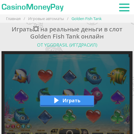
CasinoMoneyPay
Главная
/
Игровые автоматы
/
Golden Fish Tank
Играть💥 на реальные деньги в слот
Golden Fish Tank онлайн
ОТ YGGDRASIL (ИГГДРАСИЛ)
Играть