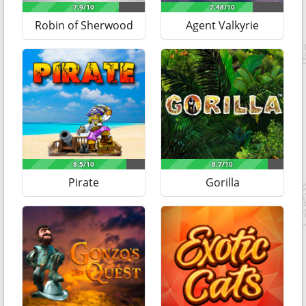
поскольку производителем является Yggdrasil, а
надписью “Free Spins”, которая активирует бесплатные
Robin of Sherwood
Agent Valkyrie
вращения, если набрать от 3х изображений в любом
этот провайдер всегда стремится сделать свои
месте игрового полотна.
игровые аппараты максимально эстетичными.
Бесплатная игра
Вывод
Если вас не интересует игра на реальные деньги или же
Слот Golden Fish Tank прекрасно подойдет игрокам,
вы привыкли сначала сто раз проверить и
которые устали от насыщенных и перегруженных
протестировать слот и только после этого начинать
сюжетов и желают просто насладиться эстетичным,
вращать барабаны, то возможность играть в игровой
ненавязчивым игровым аппаратом. Несмотря на свою не
аппарат Золотые Рыбки бесплатно в интернете
особо оригинальную тематику, слот не даст заскучать, так
предназначена именно для вас. Благодаря бесплатному
как в нем необычно реализованная система бесплатных
эмулятору вы сможете ближе ознакомиться со всем
Pirate
Gorilla
вращений, а также колоритные обитатели подводного
функционалом слота и посмотреть на него в действии, а
мира. К тому же, игровой автомат Golden Fish Tank от
также просто весело и азартно провести свободное
Yggdrasil имеет достаточно высокий показатель RTP, то
время.
есть коэффициента отдачи, который достигает 96,4%!
Бонусные вращения в Golden Fish Tank
Главной особенностью игрового аппарата Золотые Рыбки
от Yggdrasil с
выводом на Киви
, которая делает его
особенно привлекательным для пользователей, является