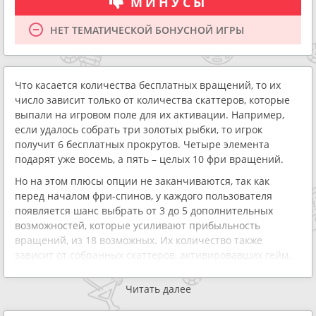
МИНУСЫ
В данном аппарате игра происходит на пяти
НЕТ ТЕМАТИЧЕСКОЙ БОНУСНОЙ ИГРЫ
вращающихся барабанах. При этом количество игровых
полос 20. Что касается дополнительных возможностей, то
автомат Golden Fish Tank от Yggdrasil имеет дикий
элемент, а также бонусные вращения.
Что касается количества бесплатных вращений, то их
число зависит только от количества скаттеров, которые
выпали на игровом поле для их активации. Например,
Ставки на линию варьируются от 0,2 до 100 кредитов
если удалось собрать три золотых рыбки, то игрок
на полосу, при этом максимальный коэффициент
получит 6 бесплатных прокрутов. Четыре элемента
достигает 250 монет.
подарят уже восемь, а пять – целых 10 фри вращений.
Но на этом плюсы опции не заканчиваются, так как
Символы Golden Fish Tank
перед началом фри-спинов, у каждого пользователя
За время вращение в аппарате вы увидите 10 символов.
появляется шанс выбрать от 3 до 5 дополнительных
возможностей, которые усиливают прибыльность
вращений, из 18 возможных. Их количество также
зависит от собранных скаттеров, активировавших гейм.
Например, игрок может получить дополнительный
Читать далее
Четыре из них – масти игральных карт, они
множитель х2, дополнительны бесплатные прокруты,
стилизованы под тематику игры, за счет чего выглядят
дополнительные дикие элементы, которые появляются