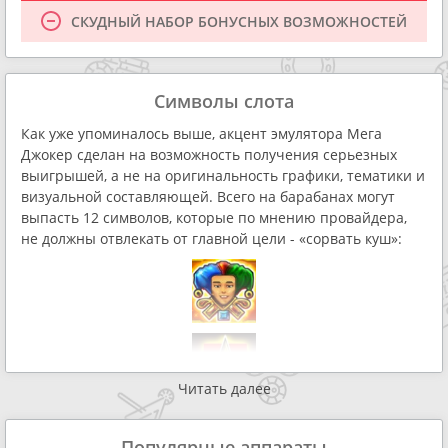
слот-машину достойной уважения.
СКУДНЫЙ НАБОР БОНУСНЫХ ВОЗМОЖНОСТЕЙ
Механика Mega Jocker
Если вы не хотите рисковать настоящими деньгами и
Символы слота
делать невыверенные ставки, которые могут привести к
негативным последствиям, желательно перед началом
Как уже упоминалось выше, акцент эмулятора Мега
игры узнать механику автомата. Она не представляет
Джокер сделан на возможность получения серьезных
никакой сложности ни для завсегдатаев игорных
выигрышей, а не на оригинальность графики, тематики и
заведений, ни для начинающих юзеров. Так, игра
визуальной составляющей. Всего на барабанах могут
ведется на стандартном количестве барабанов – пяти.
выпасть 12 символов, которые по мнению провайдера,
Имеется 40 игровых полос, что в несколько раз больше,
не должны отвлекать от главной цели - «сорвать куш»:
чем в других аппаратах этого производителя и тем
самым значительно увеличивает выигрышные шансы.
Разлет ставок от минимальных 0,01 условных кредитов,
до максимальных 80, что в разы меньше стандартных 100
монет других слотов. Самый лучший расклад принесет
победу в 16000 кредитов. Не обошелся производитель и
без таких важных и любимых игроками элементов, как
Читать далее
скаттер и вайлд.
Игровое поле представлено такими элементами:
Популярные аппараты