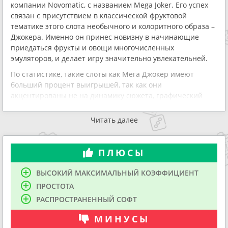
компании Novomatic, с названием Mega Joker. Его успех
связан с присутствием в классической фруктовой
тематике этого слота необычного и колоритного образа –
Джокера. Именно он принес новизну в начинающие
приедаться фрукты и овощи многочисленных
эмуляторов, и делает игру значительно увлекательней.
По статистике, такие слоты как Мега Джокер имеют
больший процент выигрышей, так как они
акцентированы не на динамику сюжета, графический
интерфейс и неординарные образы, а на частоту
выигрышей, которая составляет 96%, по этому
Читать далее
показателю слот не уступает даже культовому
аппарату
Лягушки
!
ПЛЮСЫ
В связи с этим напрашивается однозначный вывод о том,
что игровой автомат Мега Джокер подойдет таким
ВЫСОКИЙ МАКСИМАЛЬНЫЙ КОЭФФИЦИЕНТ
искушенным игроманам, которые по достоинству оценят
увлекательную механику, достойный выигрышный
ПРОСТОТА
коэффициент и позволяющий значительно увеличить
РАСПРОСТРАНЕННЫЙ СОФТ
прибыль риск-раунд.
МИНУСЫ
Все эти достоинства делают виртуальную