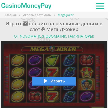
CasinoMoneyPay
Главная
/
Игровые автоматы
/
Mega Joker
Играть🎰 онлайн на реальные деньги в
слот🎉 Мега Джокер
ОТ NOVOMATIC (НОВОМАТИК, ГАМИНАТОРЫ)
Играть