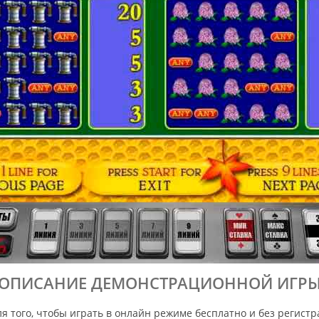
ОПИСАНИЕ ДЕМОНСТРАЦИОННОЙ ИГР
того, чтобы играть в онлайн режиме бесплатно и без регистр