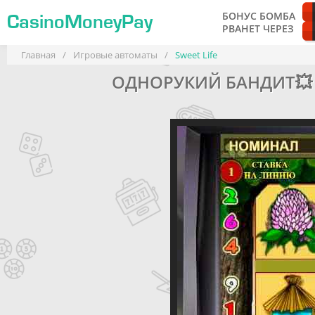
БОНУС БОМБА
CasinoMoneyPay
РВАНЕТ ЧЕРЕЗ
Главная
/
Игровые автоматы
/
Sweet Life
ОДНОРУКИЙ БАНДИТ💥