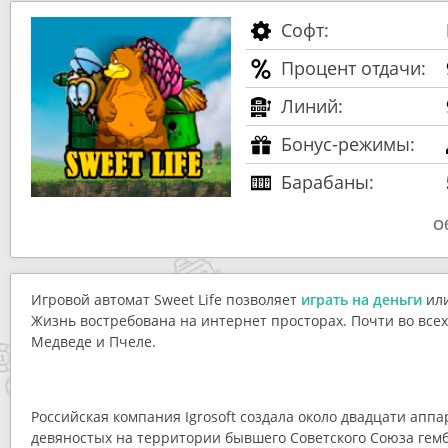
Софт:
Процент отдачи:
Линий:
Бонус-режимы:
Барабаны:
О
Игровой автомат Sweet Life позволяет
играть на деньги
или
Жизнь востребована на интернет просторах. Почти во все
Медведе и Пчеле.
Российская компания Igrosoft создала около двадцати апп
девяностых на территории бывшего Советского Союза гембл