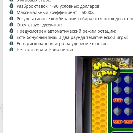
Разброс ставок: 1-90 условных долларов;
Максимальный коэффициент – 5000х;
Результативные комбинации собираются последовательно
Отсутствует джек-пот;
Предусмотрен автоматический режим ротаций;
Есть бонусный знак и два раунда тематической игры;
Есть рискованная игра на удвоение шансов;
Нет скаттера и фри-спинов.