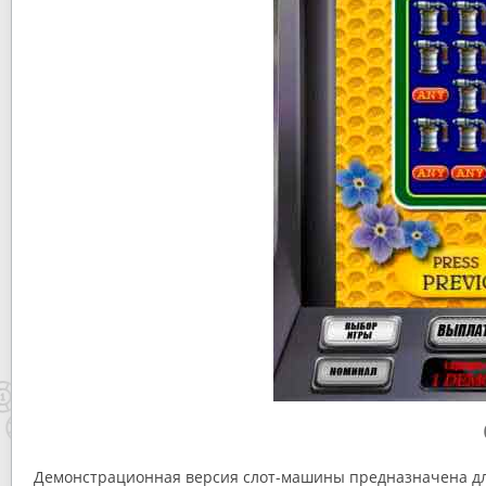
Демонстрационная версия слот-машины предназначена для 