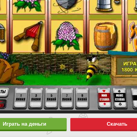
Играть на деньги
Скачать