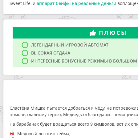
Sweet Life, и
аппарат Сейфы на реальные деньги
воплощен
ПЛЮСЫ
ЛЕГЕНДАРНЫЙ ИГРОВОЙ АВТОМАТ
ВЫСОКАЯ ОТДАЧА
ИНТЕРЕСНЫЕ БОНУСНЫЕ РЕЖИМЫ В БОЛЬШОМ
Сластёна Мишка пытается добраться к мёду, не потревожи
помочь главному герою, Медведь отблагодарит помощника
На барабанах будет вращаться всего 9 символов, вот их оп
Медовый логотип гейма;