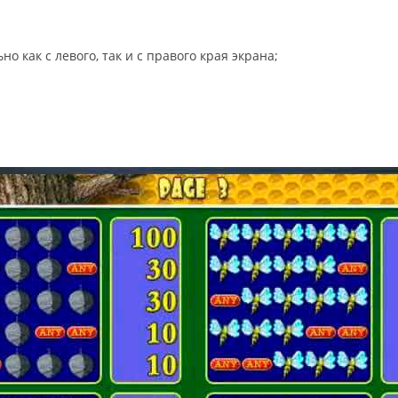
 как с левого, так и с правого края экрана;