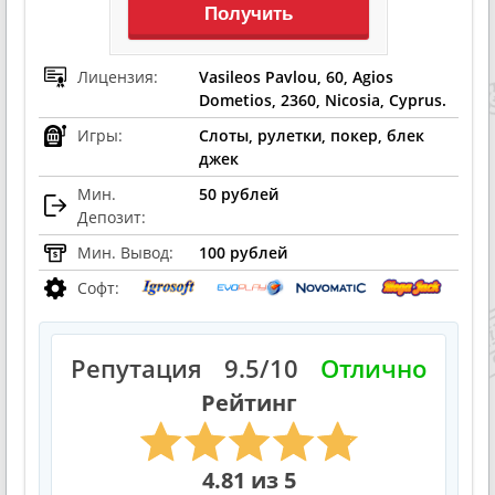
Получить
Лицензия:
Vasileos Pavlou, 60, Agios
Dometios, 2360, Nicosia, Cyprus.
Игры:
Слоты, рулетки, покер, блек
джек
Мин.
50 рублей
Депозит:
Мин. Вывод:
100 рублей
Софт:
Репутация
9.5/10
Отлично
Рейтинг
4.81 из 5