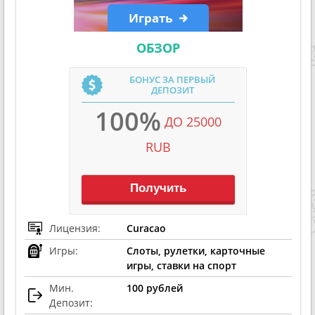
Играть
ОБЗОР
БОНУС ЗА ПЕРВЫЙ
ДЕПОЗИТ
100%
ДО 25000
RUB
Получить
Лицензия:
Curacao
Игры:
Слоты, рулетки, карточные
игры, ставки на спорт
Мин.
100 рублей
Депозит: