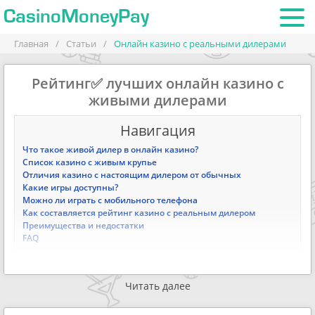
CasinoMoneyPay
Главная
/
Статьи
/
Онлайн казино с реальными дилерами
Рейтинг✅ лучших онлайн казино с
живыми дилерами
Навигация
Что такое живой дилер в онлайн казино?
Список казино с живым крупье
Отличия казино с настоящим дилером от обычных
Какие игры доступны?
Можно ли играть с мобильного телефона
Как составляется рейтинг казино с реальным дилером
Преимущества и недостатки
FAQ
Читать далее