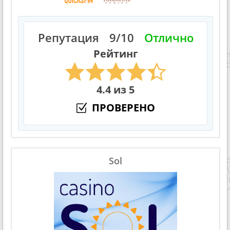
Репутация
9/10
Отлично
Рейтинг
4.4 из 5
ПРОВЕРЕНО
Sol