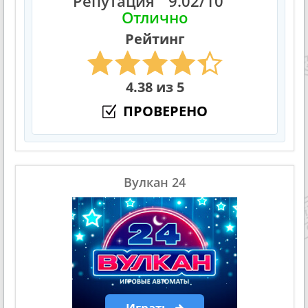
Репутация
9.02/10
Отлично
Рейтинг
4.38 из 5
ПРОВЕРЕНО
Вулкан 24
Играть