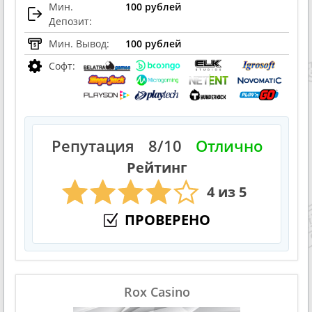
Мин.
100 рублей
Депозит:
Мин. Вывод:
100 рублей
Софт:
Репутация
8/10
Отлично
Рейтинг
4 из 5
ПРОВЕРЕНО
Rox Casino