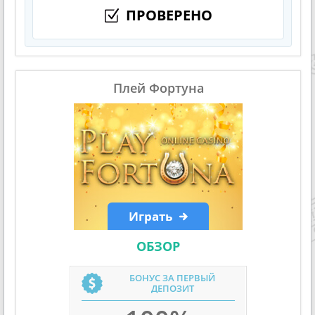
ПРОВЕРЕНО
Плей Фортуна
Играть
ОБЗОР
БОНУС ЗА ПЕРВЫЙ
ДЕПОЗИТ