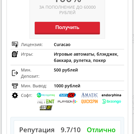
ЗА ПОПОЛНЕНИЕ ДО 60000
РУБЛЕЙ
Получить
Лицензия:
Curacao
Игры:
Игровые автоматы, блэкджек,
баккара, рулетка, покер
Мин.
500 рублей
Депозит:
Мин. Вывод:
1000 рублей
Софт:
Репутация
9.7/10
Отлично