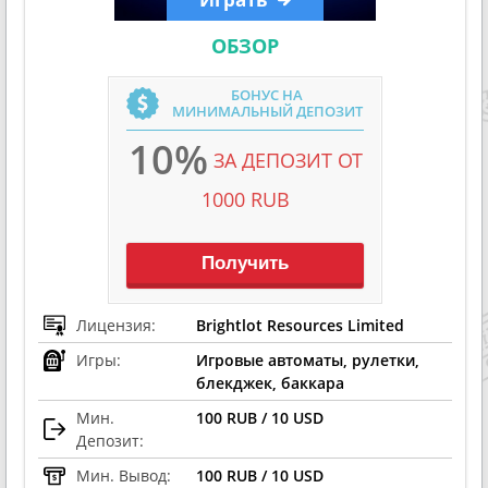
ОБЗОР
БОНУС НА
МИНИМАЛЬНЫЙ ДЕПОЗИТ
10%
ЗА ДЕПОЗИТ ОТ
1000 RUB
Получить
Лицензия:
Brightlot Resources Limited
Игры:
Игровые автоматы, рулетки,
блекджек, баккара
Мин.
100 RUB / 10 USD
Депозит:
Мин. Вывод:
100 RUB / 10 USD