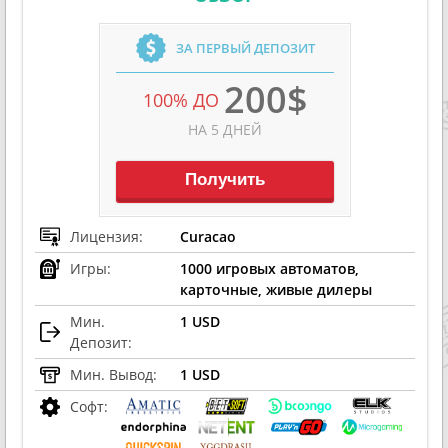
ЗА ПЕРВЫЙ ДЕПОЗИТ
200$
100% ДО
НА 5 ДНЕЙ
Получить
Лицензия:
Curacao
Игры:
1000 игровых автоматов,
карточные, живые дилеры
Мин.
1 USD
Депозит:
Мин. Вывод:
1 USD
Софт: