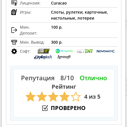
Лицензия:
Curacao
Игры:
Слоты, рулетки, карточные,
настольные, лотереи
Мин.
100 р.
Депозит:
Мин. Вывод:
300 р.
Софт:
Репутация
8/10
Отлично
Рейтинг
4 из 5
ПРОВЕРЕНО