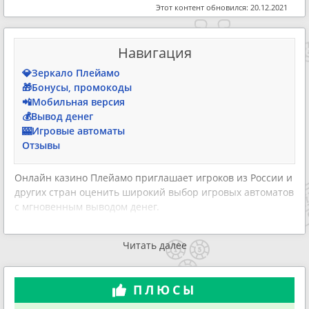
Этот контент обновился: 20.12.2021
Навигация
💎Зеркало Плейамо
🎁Бонусы, промокоды
📲Мобильная версия
💰Вывод денег
🎰Игровые автоматы
Отзывы
Онлайн казино Плейамо приглашает игроков из России и
других стран оценить широкий выбор игровых автоматов
с мгновенным выводом денег.
Официальный сайт и актуальное зеркало этого онлайн
казино были созданы весной 2014 года. Девиз зала: «The
Читать далее
best way to win». Лучший способ выиграть - сотрудничать
с Playamo casino, изначально поддерживающую высокую
планку предлагаемых услуг. В интернет пространстве
ПЛЮСЫ
обсуждается информация о том, что зал создан