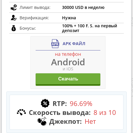
Лимит вывода:
30000 USD в неделю
Верификация:
Нужна
100% + 100 F. S. на первый
Бонусы:
депозит
APK ФАЙЛ
на телефон
Android
и iOS
Скачать
RTP:
96.69%
Скорость вывода:
8 из 10
Джекпот:
Нет