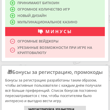
азартными игроками, хорошо понимающими
ПРИНИМАЮТ БИТКОИН
потребности таких же, как и они пользователей.
ОГРОМНОЕ КОЛИЧЕСТВО ИГР
Заведение работает на платформе SoftSwiss.
НОВЫЙ ДИЗАЙН
Существенным плюсом является возможность делать
МУЛЬТИНАЦИОНАЛЬНОЕ КАЗИНО
ставки с помощью биткоина. Важный нюанс, кошельки с
криптовалютами могут играть только на современных
МИНУСЫ
игровых автоматах. Старые однорукие бандиты
поддерживают исключительно традиционные валюты.
ОГРОМНЫЕ ВЕЙДЖЕРЫ
💎Работающее зеркало на сегодня
УРЕЗАННЫЕ ВОЗМОЖНОСТИ ПРИ ИГРЕ НА
КРИПТОВАЛЮТУ
Рабочее сегодня зеркало Плей Амо поможет осуществить
доступ к официальному сайту. Роскомнадзор регулярно
ограничивает вход по прямой ссылке. Попасть в свой
🎁Бонусы за регистрацию, промокоды
персональный аккаунт можно с помощью актуального
зеркала. Зеркало - это дополнительный вход, созданный
Бонусы за регистрацию разработаны таким образом,
администрацией. Адрес работающего зеркала создаётся
чтобы активные пользователи с каждым днём получали
добавлением дополнительного символа к домену
всё больше преференций. Список бонусов постоянно
официального адреса. Рано или поздно контролирующие
пересматривается с тем, чтобы посетителям было
органы находят способ заблокировать вход, но на смену
интересно и выгодно вести игру.
ему появляется другой. Таким образом, сохраняется
доступ к персональным данным и счетам клиентов.