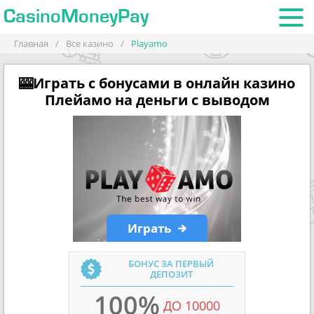
CasinoMoneyPay
Главная
/
Все казино
/
Playamo
🎰Играть с бонусами в онлайн казино
Плейамо на деньги с выводом
Играть
БОНУС ЗА ПЕРВЫЙ
ДЕПОЗИТ
100%
ДО 10000